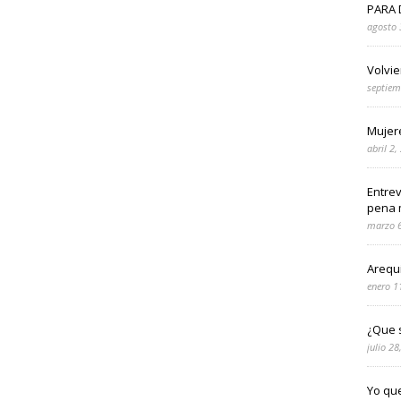
PARA 
agosto 
Volvie
septiem
Mujer
abril 2,
Entrev
pena 
marzo 6
Arequ
enero 1
¿Que s
julio 28
Yo qu