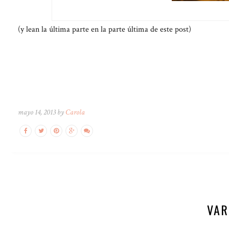
(y lean la última parte en la parte última de este post)
mayo 14, 2013 by
Carola
VAR