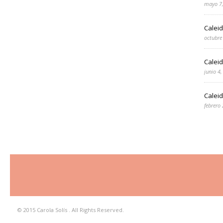
mayo 7
Calei
octubre
Calei
junio 4
Caleid
febrero
© 2015 Carola Solís . All Rights Reserved.