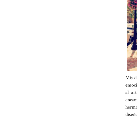
Mis d
emoci
al ar
enca
hermo
diseñ