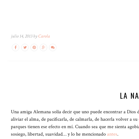
julio 14, 2013 by
Carola
LA NA
Una amiga Alemana solía decir que uno puede encontrar a Dios de
aliviar el alma, de pacificarla, de calmarla, de hacerla volver a 
parques tienen ese efecto en mí. Cuando sea que me sienta agobiad
sosiego, libertad, suavidad… y lo he mencionado
antes
.