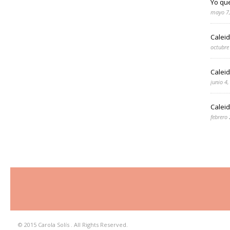
Yo qu
mayo 7
Calei
octubre
Calei
junio 4
Caleid
febrero
© 2015 Carola Solís . All Rights Reserved.