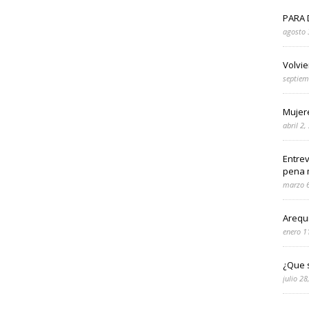
PARA 
agosto 
Volvie
septiem
Mujer
abril 2,
Entrev
pena 
marzo 6
Arequ
enero 1
¿Que s
julio 28