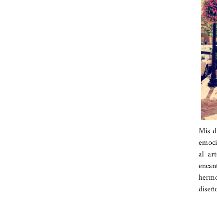
Mis d
emoci
al ar
enca
hermo
diseñ